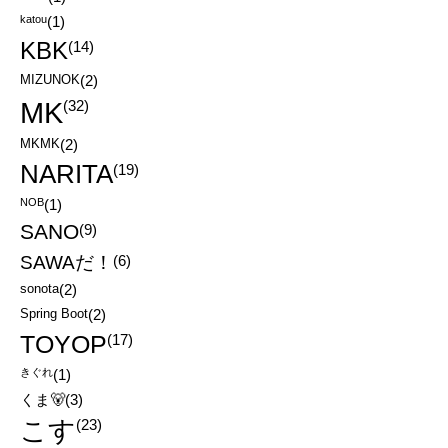
katou
(1)
KBK
(14)
MIZUNOK
(2)
MK
(32)
MKMK
(2)
NARITA
(19)
NOB
(1)
SANO
(9)
SAWAだ！
(6)
sonota
(2)
Spring Boot
(2)
TOYOP
(17)
きぐれ
(1)
くま🐻
(3)
こす
(23)