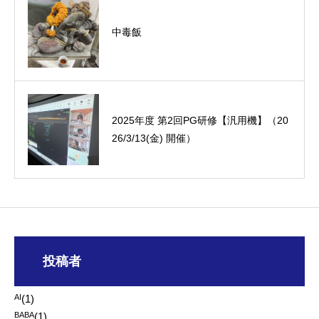
中毒飯
オーミック2022年4月入社式
2025年度 第2回PG研修【汎用機】（20
26/3/13(金) 開催）
投稿者
AI
(1)
BABA
(1)