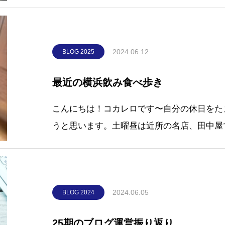
パカッと空く仕様で本物のレモンが入ってま
す、ぬるいと噴く場合がありますのでご注意
と、
2024.06.12
BLOG 2025
最近の横浜飲み食べ歩き
こんにちは！コカレロです〜自分の休日をた
うと思います。土曜昼は近所の名店、田中屋
は鴨ネギ味。暖かいお出汁に冷たいお蕎麦が合
5人前あるので、2人で食べるのにちょうどいいです
中屋
2024.06.05
BLOG 2024
25期のブログ運営振り返り