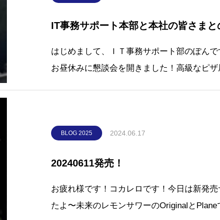
IT事務サポート本部と本社の皆さまと
はじめまして、ＩＴ事務サポート部のぽんで
お昼休みに懇談会を開きました！高級なピザ
ハム、そしてステーキを頼みましたがお肉が
しかも到着したピザは切れてな～～～い！！
トの
2024.06.17
BLOG 2025
20240611発売！
お疲れ様です！コカレロです！今日は新発売
たよ〜未来のレモンサワーのOriginalとPla