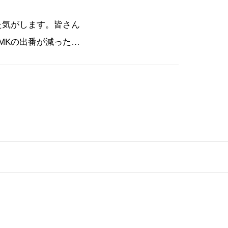
た気がします。皆さん
MKの出番が減ったと
ても嬉しい限りです。
」として評価期間がリセ