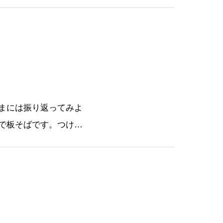
す！プカーと浮いてま
を……自分の感想だ
まには振り返ってみよ
で板そばです。つけ汁
います。板そばは2.
http://平沼 田