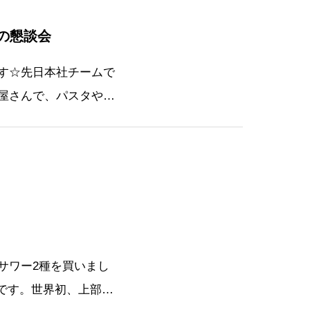
の懇談会
す☆先日本社チームで
屋さんで、パスタや生
固いのなんの・・・。
会長と社長でピザカッ
サワー2種を買いまし
neです。世界初、上部が