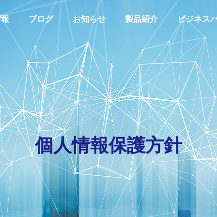
情報
ブログ
お知らせ
製品紹介
ビジネス
代表あいさつ
GREETING
個
人
情
報
保
護
方
針
私たちの取り組み
Y
INITIATIVES