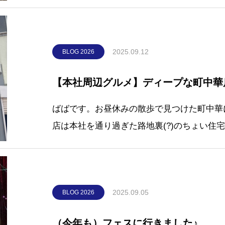
が、、、今ではなんと8名に😂✨気軽にみん
らな～と思い、先日「新卒入社女子会」を開
事のMKちゃんチョイス「かまくら個室
2025.09.12
BLOG 2026
【本社周辺グルメ】ディープな町中華
ばばです。お昼休みの散歩で見つけた町中華に
店は本社を通り過ぎた路地裏(?)のちょい住
店内はカウンター席のみで、そこまで広くな
かな？）⭐メニュー ⭐注文したメニュー今
2025.09.05
BLOG 2026
（今年も）フェスに行きました♪