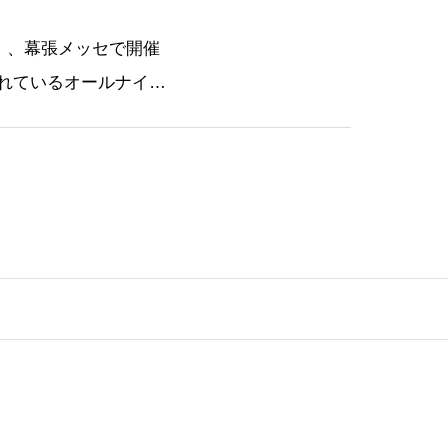
）、幕張メッセで開催
れているオールナイト
の方々と参戦してきまし
とKBKCの６名で参戦