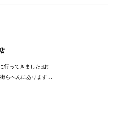
なで話せる場があった
催しました！お店は幹
店
行ってきました🀄お
宅街らへんにあります！
いです！（10席くらい
回はシ