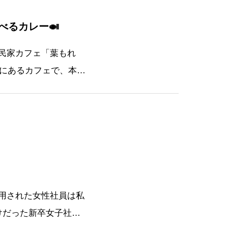
べるカレー🍛
民家カフェ「葉もれ
面にあるカフェで、本社
➡️■外観元々酒屋だった
用された女性社員は私
けだった新卒女子社員