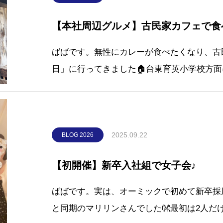
【本社周辺グルメ】古民家カフェで食
ばばです。無性にカレーが食べたくなり、古
日」に行ってきました🏠台東育英小学校方
から大体500ｍくらいの場所にあります🚶‍♀️‍
建物だそう■店内■メニュー
2025.09.22
BLOG 2026
【初開催】新卒入社組で女子会♪
ばばです。実は、オーミックで初めて新卒採
と同期のマリリンさんでした👐最初は2人だ