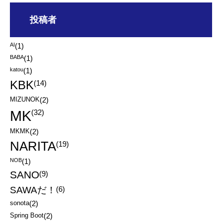
投稿者
AI
(1)
BABA
(1)
katou
(1)
KBK
(14)
MIZUNOK
(2)
MK
(32)
MKMK
(2)
NARITA
(19)
NOB
(1)
SANO
(9)
SAWAだ！
(6)
sonota
(2)
Spring Boot
(2)