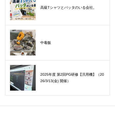
悪運斬りと勝運を開く旅に行って来まし
高級Tシャツとバッタのいる会社。
た！（秋保温泉）
中毒飯
オーミック2022年4月入社式
2025年度 第2回PG研修【汎用機】（20
26/3/13(金) 開催）