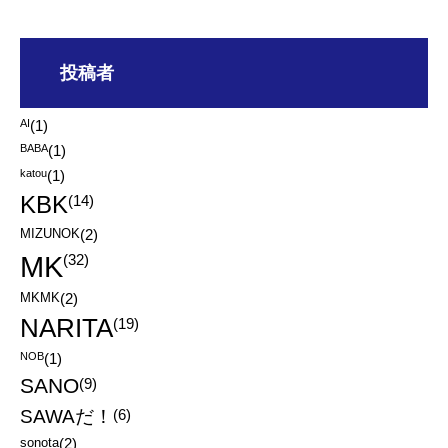
投稿者
AI
(1)
BABA
(1)
katou
(1)
KBK
(14)
MIZUNOK
(2)
MK
(32)
MKMK
(2)
NARITA
(19)
NOB
(1)
SANO
(9)
SAWAだ！
(6)
sonota
(2)