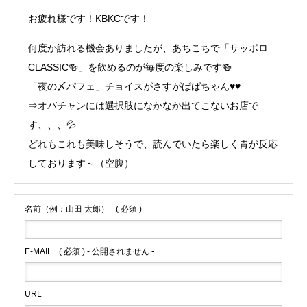
お疲れ様です！KBKCです！
何度か訪れる機会ありましたが、あちこちで「サッポロ
CLASSIC🍻」を飲めるのが毎度の楽しみです🍻
「夜の〆パフェ」チョイスがさすがばばちゃん♥♥
⇒オバチャンには選択肢になかなか出てこないお店で
す、、、💦
どれもこれも美味しそうで、読んでいたら楽しく胃が反応
しております～（空腹）
名前（例：山田 太郎）
( 必須 )
E-MAIL
( 必須 ) - 公開されません -
URL