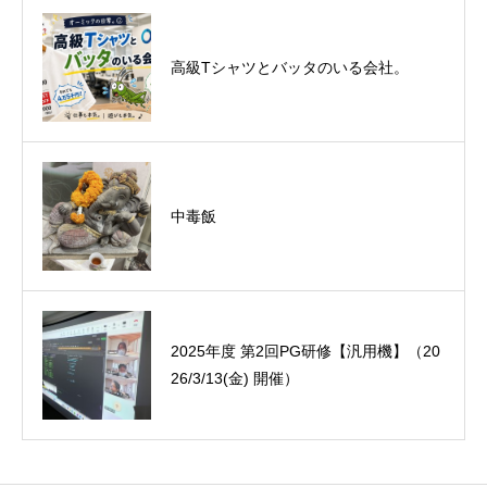
悪運斬りと勝運を開く旅に行って来まし
高級Tシャツとバッタのいる会社。
た！（秋保温泉）
中毒飯
オーミック2022年4月入社式
2025年度 第2回PG研修【汎用機】（20
26/3/13(金) 開催）