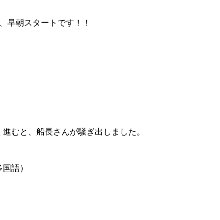
海、早朝スタートです！！
く進むと、船長さんが騒ぎ出しました。
多国語）
）