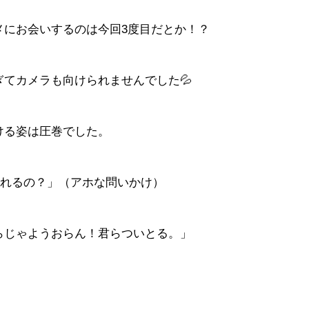
メにお会いするのは今回3度目だとか！？
てカメラも向けられませんでした💦
ける姿は圧巻でした。
られるの？」（アホな問いかけ）
らじゃようおらん！君らついとる。」