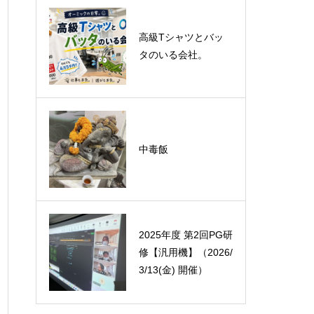
悪運斬りと勝運を開
高級Tシャツとバッ
く旅に行って来まし
タのいる会社。
た！（秋保温泉）
オーミック2022年4
中毒飯
月入社式
2025年度 第2回PG研
修【汎用機】（2026/
3/13(金) 開催）