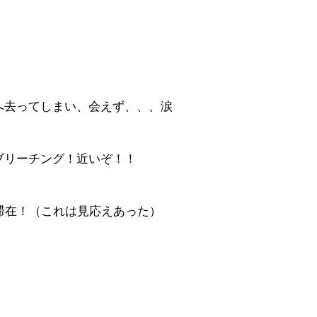
へ去ってしまい、会えず、、、涙
ブリーチング！近いぞ！！
滞在！（これは見応えあった）