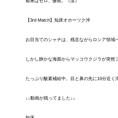
鯨果はゼロ、惨敗。（涙）
【3rd Match】知床オホーツク沖
お目当てのシャチは、残念ながらロシア領域
しかし静かな海面からマッコウクジラが突然
たっぷり酸素補給中。目と鼻の先に10分近く
↓↓動画が残ってました↓↓
知床