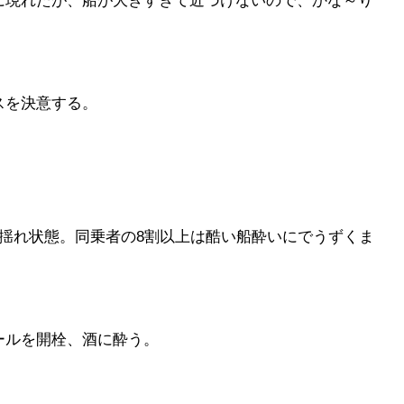
に現れたが、船が大きすぎて近づけないので、かな～り
スを決意する。
揺れ状態。同乗者の8割以上は酷い船酔いにでうずくま
ールを開栓、酒に酔う。