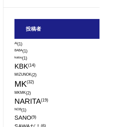
投稿者
AI
(1)
BABA
(1)
katou
(1)
KBK
(14)
MIZUNOK
(2)
MK
(32)
MKMK
(2)
NARITA
(19)
NOB
(1)
SANO
(9)
SAWAだ！
(6)