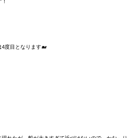
す！
は4度目となります🐋