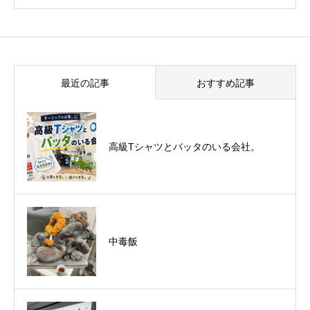
最近の記事
おすすめ記事
悪運斬りと勝運を開く旅に行って来まし
高級Tシャツとバッタのいる会社。
た！（秋保温泉）
中毒飯
オーミック2022年4月入社式