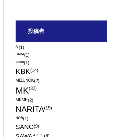
投稿者
AI
(1)
BABA
(1)
katou
(1)
KBK
(14)
MIZUNOK
(2)
MK
(32)
MKMK
(2)
NARITA
(19)
NOB
(1)
SANO
(9)
SAWAだ！
(6)