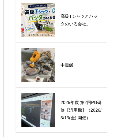
悪運斬りと勝運を開
高級Tシャツとバッ
く旅に行って来まし
タのいる会社。
た！（秋保温泉）
オーミック2022年4
中毒飯
月入社式
2025年度 第2回PG研
修【汎用機】（2026/
3/13(金) 開催）