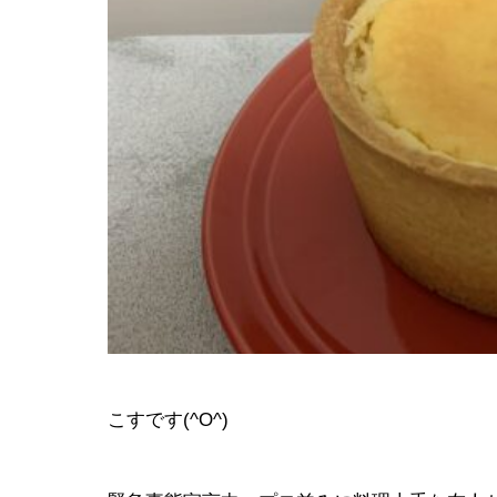
会社イベン
EVENT
こすです(^O^)