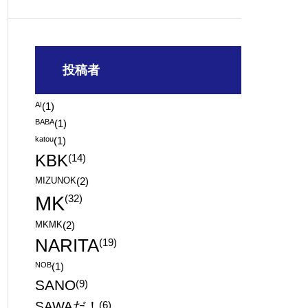
投稿者
AI
(1)
BABA
(1)
katou
(1)
KBK
(14)
MIZUNOK
(2)
MK
(32)
MKMK
(2)
NARITA
(19)
NOB
(1)
SANO
(9)
SAWAだ！
(6)