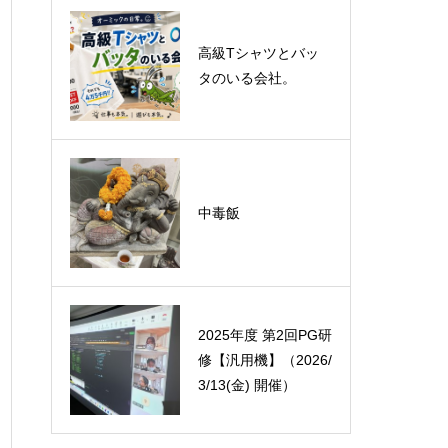
悪運斬りと勝運を開
高級Tシャツとバッ
く旅に行って来まし
タのいる会社。
た！（秋保温泉）
オーミック2022年4
中毒飯
月入社式
2025年度 第2回PG研
修【汎用機】（2026/
3/13(金) 開催）