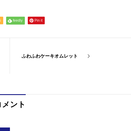
S
feedly
Pin it
ふわふわケーキオムレット
コメント