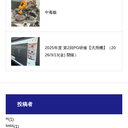
中毒飯
オーミック2022年4月入社式
2025年度 第2回PG研修【汎用機】（20
26/3/13(金) 開催）
投稿者
AI
(1)
BABA
(1)