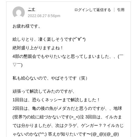
こす
ログインして返信する
引用
2022.08.27 8:56pm
お疲れ様です。
絵しりとり、凄く楽しそうです(*ﾟ∀ﾟ*)
絶対盛り上がりますよね！
4部の懇親会でもやりたいなと思ってしまいました、、(￣
▽￣)
私も絵心ないので、やばそうです（笑）
頑張って解読してみたのですが、
1回目は、恐らくネッシーまで解読しました！
2回目は、亀の後の魚がメダカだと思うのですが、、地球
(世界?)の絵に紐づかないです(>_<)泣 3回目は、イルカま
では分かりましたが、次はクラゲ、ゲンガー？？イルカじ
ゃないのかな(^^;) 答えが知りたいです〜(@_@)(@_@)