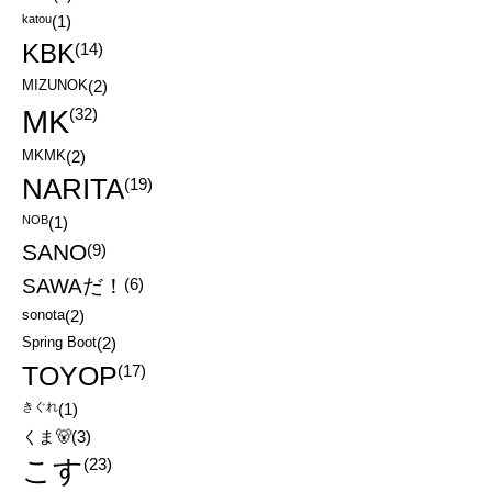
katou
(1)
KBK
(14)
MIZUNOK
(2)
MK
(32)
MKMK
(2)
NARITA
(19)
NOB
(1)
SANO
(9)
SAWAだ！
(6)
sonota
(2)
Spring Boot
(2)
TOYOP
(17)
きぐれ
(1)
くま🐻
(3)
こす
(23)