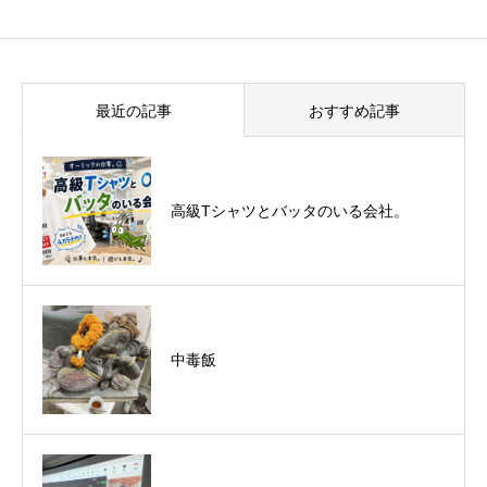
最近の記事
おすすめ記事
悪運斬りと勝運を開く旅に行って来まし
高級Tシャツとバッタのいる会社。
た！（秋保温泉）
中毒飯
オーミック2022年4月入社式