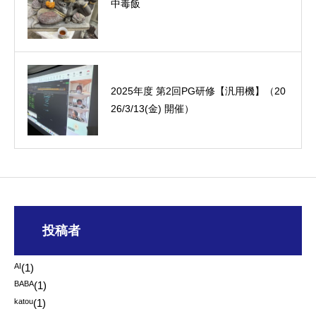
中毒飯
オーミック2022年4月入社式
2025年度 第2回PG研修【汎用機】（20
26/3/13(金) 開催）
投稿者
AI
(1)
BABA
(1)
katou
(1)