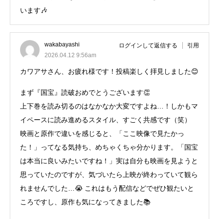
います🎶
wakabayashi
ログインして返信する
引用
2026.04.12 9:56am
カワアサさん、お疲れ様です！投稿楽しく拝見しました😊
まず『国宝』読破おめでとうございます👏
上下巻を読み切るのはなかなか大変ですよね…！しかもマ
イペースに読み進めるスタイル、すごく共感です（笑）
映画と原作で違いを感じると、「ここ映像で見たかっ
た！」ってなる気持ち、めちゃくちゃ分かります。「国宝
は本当に良いみたいですね！」実は自分も映画を見ようと
思っていたのですが、気づいたら上映が終わっていて観ら
れませんでした…😭 これはもう配信などでぜひ観たいと
ころですし、原作も気になってきました📚