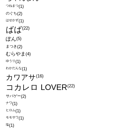
つねまつ
(1)
のぐち
(2)
はせかず
(1)
ばば
(22)
ぽん
(5)
まつき
(2)
むらやま
(4)
ゆうり
(1)
わかだんな
(1)
カワアサ
(16)
コカレロ LOVER
(22)
サバゲー
(2)
ナワ
(1)
ヒロム
(1)
モモサワ
(1)
塩
(1)