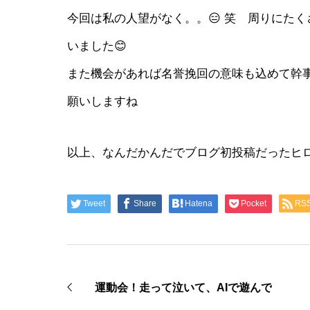
今回は私の人望がなく。。😑 笑 周りにた
いました😊
また機会があれば名誉挽回の意味も込めて幹事
願いしますね
以上、なんだかんだでブログ初投稿だったヒ
Tweet
Share
Hatena
Pocket
RS
運動会！走って泣いて、AIで遊んで