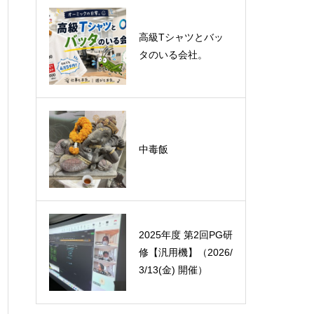
悪運斬りと勝運を開
高級Tシャツとバッ
く旅に行って来まし
タのいる会社。
た！（秋保温泉）
オーミック2022年4
中毒飯
月入社式
2025年度 第2回PG研
修【汎用機】（2026/
3/13(金) 開催）