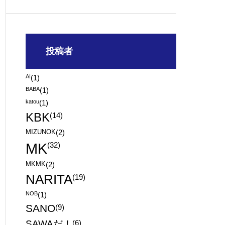
投稿者
AI
(1)
BABA
(1)
katou
(1)
KBK
(14)
MIZUNOK
(2)
MK
(32)
MKMK
(2)
NARITA
(19)
NOB
(1)
SANO
(9)
SAWAだ！
(6)