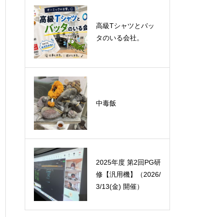
悪運斬りと勝運を開
高級Tシャツとバッ
く旅に行って来まし
タのいる会社。
た！（秋保温泉）
オーミック2022年4
中毒飯
月入社式
2025年度 第2回PG研
修【汎用機】（2026/
3/13(金) 開催）