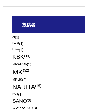
投稿者
AI
(1)
BABA
(1)
katou
(1)
KBK
(14)
MIZUNOK
(2)
MK
(32)
MKMK
(2)
NARITA
(19)
NOB
(1)
SANO
(9)
SAWAだ！
(6)