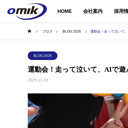
HOME
会社案内
採用
ブログ
BLOG 2026
運動会！走って泣いて、
会社概要
BLOG 2026
ABOUT US
運動会！走って泣いて、AIで遊
2025.11.03
企業理念
COMPANY
PHILOSOPH
会社案内