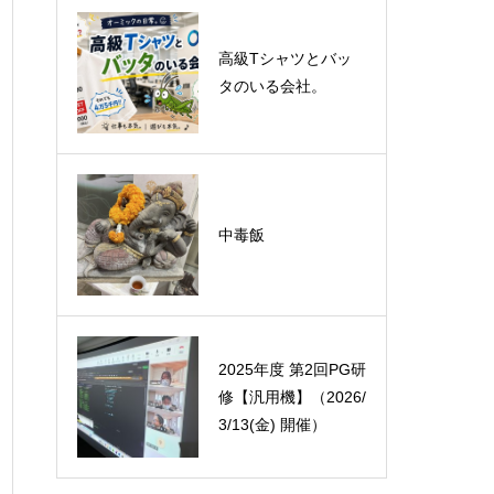
悪運斬りと勝運を開
高級Tシャツとバッ
く旅に行って来まし
タのいる会社。
た！（秋保温泉）
オーミック2022年4
中毒飯
月入社式
2025年度 第2回PG研
修【汎用機】（2026/
3/13(金) 開催）