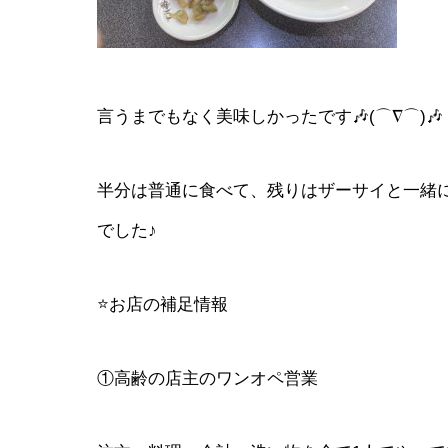
言うまでもなく美味しかったです🎶(⌒∇⌒)🎶
半分は普通に食べて、残りはザーサイと一緒
でした♪
⭐お店の補足情報
①高齢の店主のワンオペ営業