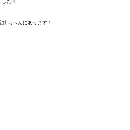
した🀄
住宅街らへんにあります！