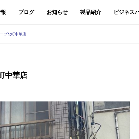
情報
ブログ
お知らせ
製品紹介
ビジネス
ープな町中華店
代表あいさつ
GREETING
町中華店
私たちの取り組み
Y
INITIATIVES