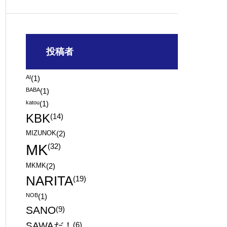
投稿者
AI
(1)
BABA
(1)
katou
(1)
KBK
(14)
MIZUNOK
(2)
MK
(32)
MKMK
(2)
NARITA
(19)
NOB
(1)
SANO
(9)
SAWAだ！
(6)