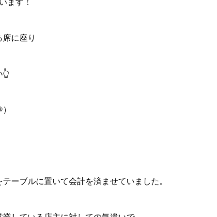
います！
る席に座り
👆
）
をテーブルに置いて会計を済ませていました。