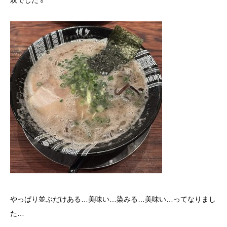
双でした🏅
やっぱり並ぶだけある…美味い…染みる…美味い…ってなりまし
た…