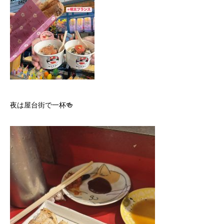
夜は屋台街で一杯🍻