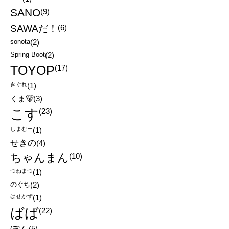
SANO
(9)
SAWAだ！
(6)
sonota
(2)
Spring Boot
(2)
TOYOP
(17)
きぐれ
(1)
くま🐻
(3)
こす
(23)
しまむー
(1)
せきの
(4)
ちゃんまん
(10)
つねまつ
(1)
のぐち
(2)
はせかず
(1)
ばば
(22)
(5)