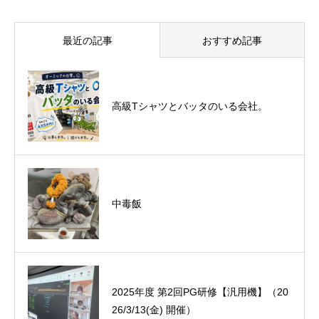
最近の記事
おすすめ記事
悪運斬りと勝運を開く旅に行って来まし
高級Tシャツとバッタのいる会社。
た！（秋保温泉）
中毒飯
オーミック2022年4月入社式
2025年度 第2回PG研修【汎用機】（20
26/3/13(金) 開催）