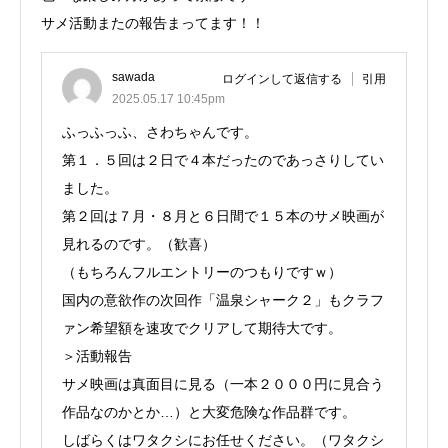
サメ活動またの報告まってます！！
sawada
ログインして返信する
引用
2025.05.17 10:45pm
ふっふっふ、さわちゃんです。
第１．５回は２日で４本だったのであっさりしてい
ました。
第２回は７月・８月と６日間で１５本のサメ映画が
見れるのです。（歓喜）
（もちろんフルエントリーのつもりですｗ）
国内の意欲作の次回作「温泉シャーク２」もクラフ
ァン希望額を速攻でクリアして期待大です。
＞活動報告
サメ映画は真面目に見る（一本２０００円に見合う
作品なのかとか…）と大変危険な作品群です。
しばらくはワタクシにお任せください。（ワタクシ