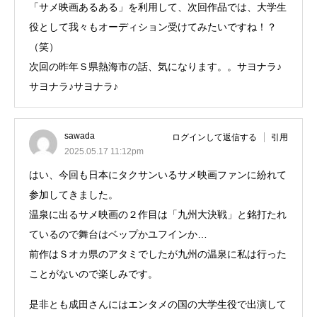
「サメ映画あるある」を利用して、次回作品では、大学生
役として我々もオーディション受けてみたいですね！？
（笑）
次回の昨年Ｓ県熱海市の話、気になります。。サヨナラ♪
サヨナラ♪サヨナラ♪
sawada
ログインして返信する
引用
2025.05.17 11:12pm
はい、今回も日本にタクサンいるサメ映画ファンに紛れて
参加してきました。
温泉に出るサメ映画の２作目は「九州大決戦」と銘打たれ
ているので舞台はベップかユフインか…
前作はＳオカ県のアタミでしたが九州の温泉に私は行った
ことがないので楽しみです。
是非とも成田さんにはエンタメの国の大学生役で出演して