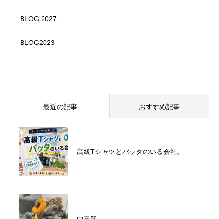
BLOG 2027
BLOG2023
最近の記事
おすすめ記事
悪運斬りと勝運を開く旅に行って来まし
高級Tシャツとバッタのいる会社。
た！（秋保温泉）
中毒飯
オーミック2022年4月入社式