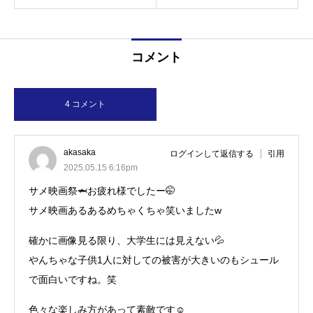
コメント
4 コメント
akasaka
ログインして返信する
引用
2025.05.15 6:16pm
サメ映画祭🦈お疲れ様でしたー🤭
サメ映画あるあるめちゃくちゃ笑いましたw
確かに画像見る限り、大学生には見えない💦
やんちゃな子供1人に対しての被害が大きいのもシュール
で面白いですね。笑
色々な楽しみ方があって素敵です☺️