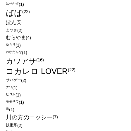
はせかず
(1)
ばば
(22)
ぽん
(5)
まつき
(2)
むらやま
(4)
ゆうり
(1)
わかだんな
(1)
カワアサ
(16)
コカレロ LOVER
(22)
サバゲー
(2)
ナワ
(1)
ヒロム
(1)
モモサワ
(1)
塩
(1)
川の方のニッシー
(7)
技術系
(2)