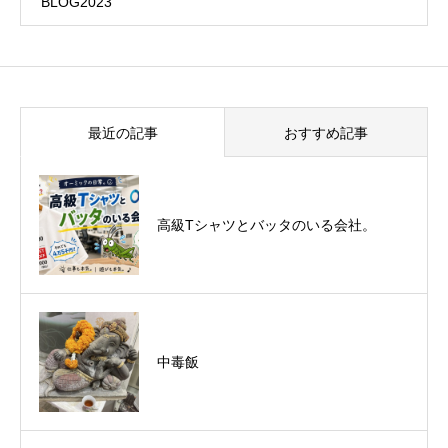
BLOG2023
最近の記事
おすすめ記事
悪運斬りと勝運を開く旅に行って来まし
高級Tシャツとバッタのいる会社。
た！（秋保温泉）
中毒飯
オーミック2022年4月入社式