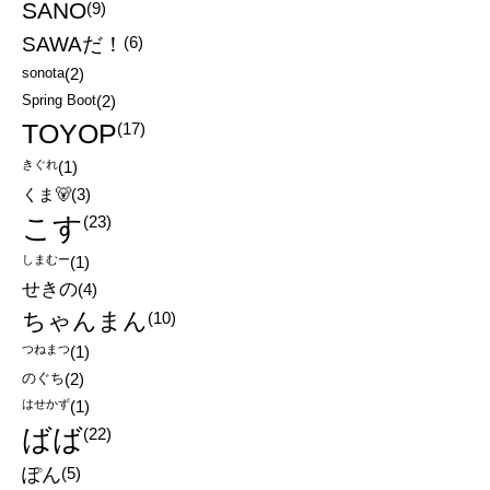
SANO
(9)
SAWAだ！
(6)
sonota
(2)
Spring Boot
(2)
TOYOP
(17)
きぐれ
(1)
くま🐻
(3)
こす
(23)
しまむー
(1)
せきの
(4)
ちゃんまん
(10)
つねまつ
(1)
のぐち
(2)
はせかず
(1)
ばば
(22)
ぽん
(5)