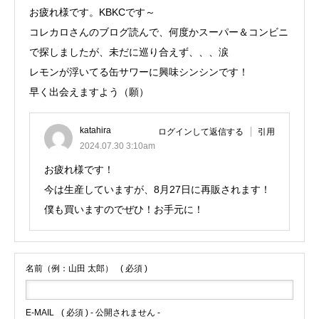
お疲れ様です。KBKCです～
コレカロさんのブログ読んで、何度かスーパー＆コンビニ
で探しましたが、未だに巡り合えず、、、涙
レモンが浮いてる缶サワーに興味シンシンです！
早く出会えますよう（願）
katahira
ログインして返信する
引用
2024.07.30 3:10am
お疲れ様です！
今は生産していますが、8月27日に再販されます！
僕も買いますのでぜひ！お手元に！
名前（例：山田 太郎）
( 必須 )
E-MAIL
( 必須 ) - 公開されません -