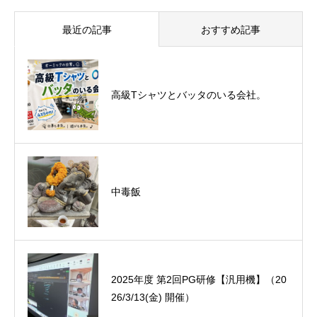
最近の記事
おすすめ記事
悪運斬りと勝運を開く旅に行って来まし
高級Tシャツとバッタのいる会社。
た！（秋保温泉）
中毒飯
オーミック2022年4月入社式
2025年度 第2回PG研修【汎用機】（20
26/3/13(金) 開催）