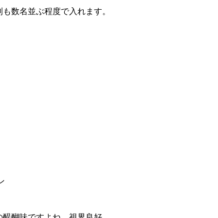
列も数名並ぶ程度で入れます。
ン
の醍醐味ですよね。視界良好。