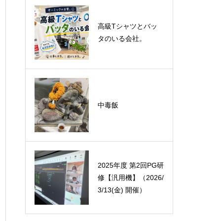
悪運斬りと勝運を開
高級Tシャツとバッ
く旅に行って来まし
タのいる会社。
た！（秋保温泉）
オーミック2022年4
中毒飯
月入社式
2025年度 第2回PG研
修【汎用機】（2026/
3/13(金) 開催）