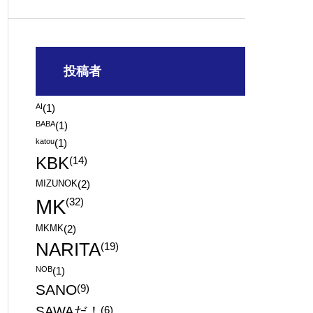
投稿者
AI
(1)
BABA
(1)
katou
(1)
KBK
(14)
MIZUNOK
(2)
MK
(32)
MKMK
(2)
NARITA
(19)
NOB
(1)
SANO
(9)
SAWAだ！
(6)