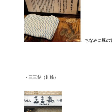
←ちなみに豚の
・三三㐂（川崎）