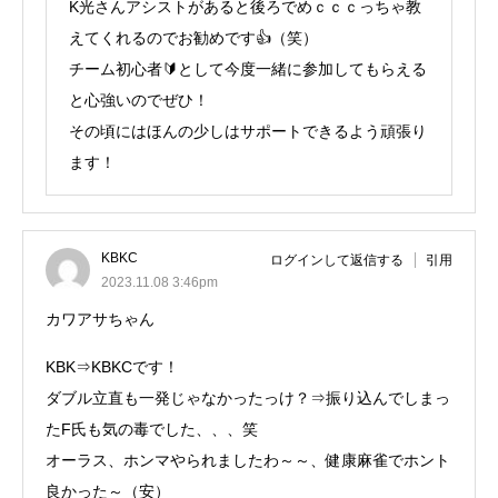
K光さんアシストがあると後ろでめｃｃｃっちゃ教
えてくれるのでお勧めです👍（笑）
チーム初心者🔰として今度一緒に参加してもらえる
と心強いのでぜひ！
その頃にはほんの少しはサポートできるよう頑張り
ます！
KBKC
ログインして返信する
引用
2023.11.08 3:46pm
カワアサちゃん
KBK⇒KBKCです！
ダブル立直も一発じゃなかったっけ？⇒振り込んでしまっ
たF氏も気の毒でした、、、笑
オーラス、ホンマやられましたわ～～、健康麻雀でホント
良かった～（安）