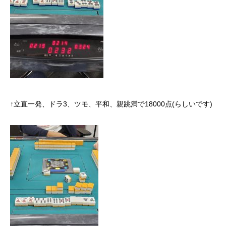
↑立直一発、ドラ3、ツモ、平和、親跳満で18000点(らしいです)