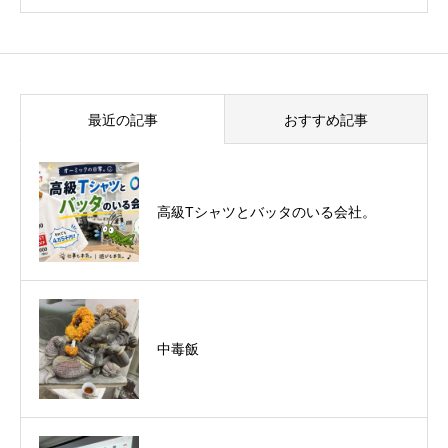
最近の記事
おすすめ記事
悪運斬りと勝運を開く旅に行って来まし
高級Tシャツとバッタのいる会社。
た！（秋保温泉）
中毒飯
オーミック2022年4月入社式