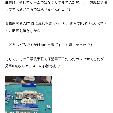
麻雀牌、そしてゲームではなくリアルでの対局、、、無駄に緊張
しててお酒どころではありません(´;ω;｀)
資格保有者のIプロに流れを教わったり、後ろでKBKさんやK光さ
んに助言を頂きながら、
しどろもどろですが対局が出来てすごく嬉しかったです！
そして、その日最後半荘で序盤最下位だったカワアサでしたが、
見事K光さんアシストのお陰もあり…