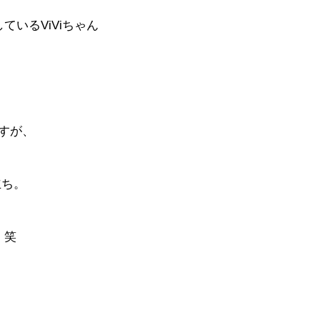
ているViViちゃん
すが、
立ち。
・笑