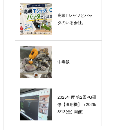
悪運斬りと勝運を開
高級Tシャツとバッ
く旅に行って来まし
タのいる会社。
た！（秋保温泉）
オーミック2022年4
中毒飯
月入社式
2025年度 第2回PG研
修【汎用機】（2026/
3/13(金) 開催）