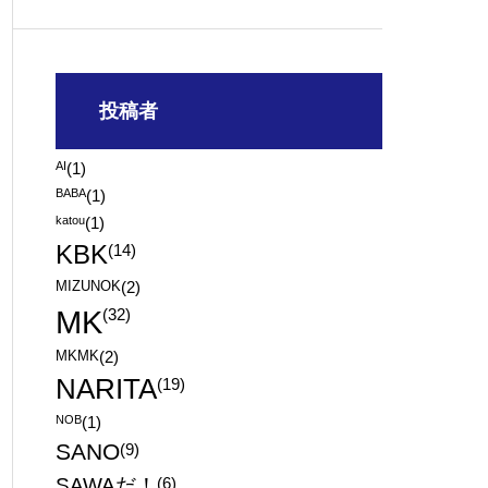
投稿者
AI
(1)
BABA
(1)
katou
(1)
KBK
(14)
MIZUNOK
(2)
MK
(32)
MKMK
(2)
NARITA
(19)
NOB
(1)
SANO
(9)
SAWAだ！
(6)