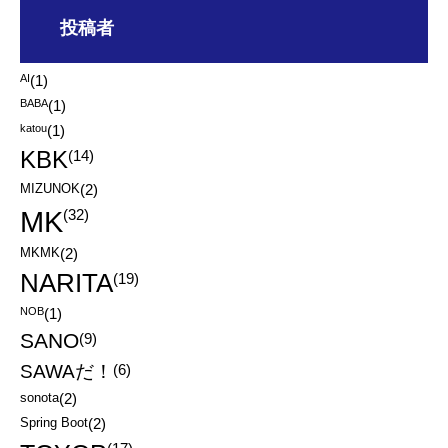
投稿者
AI
(1)
BABA
(1)
katou
(1)
KBK
(14)
MIZUNOK
(2)
MK
(32)
MKMK
(2)
NARITA
(19)
NOB
(1)
SANO
(9)
SAWAだ！
(6)
sonota
(2)
Spring Boot
(2)