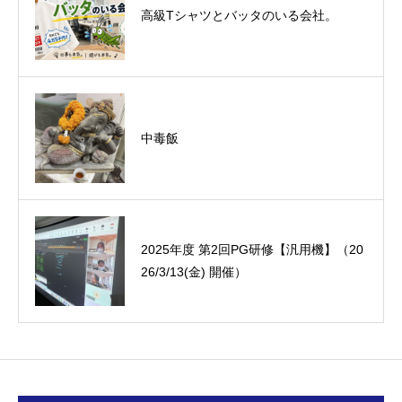
悪運斬りと勝運を開く旅に行って来まし
高級Tシャツとバッタのいる会社。
た！（秋保温泉）
中毒飯
オーミック2022年4月入社式
2025年度 第2回PG研修【汎用機】（20
26/3/13(金) 開催）