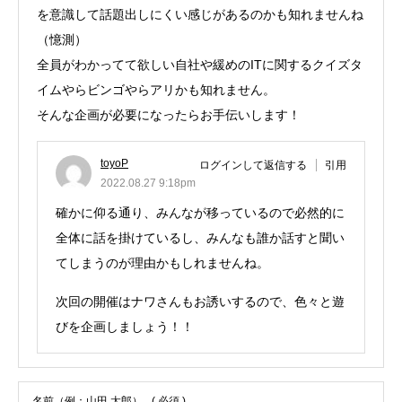
を意識して話題出しにくい感じがあるのかも知れませんね
（憶測）
全員がわかってて欲しい自社や緩めのITに関するクイズタ
イムやらビンゴやらアリかも知れません。
そんな企画が必要になったらお手伝いします！
toyoP
ログインして返信する
引用
2022.08.27 9:18pm
確かに仰る通り、みんなが移っているので必然的に
全体に話を掛けているし、みんなも誰か話すと聞い
てしまうのが理由かもしれませんね。
次回の開催はナワさんもお誘いするので、色々と遊
びを企画しましょう！！
名前（例：山田 太郎）
( 必須 )