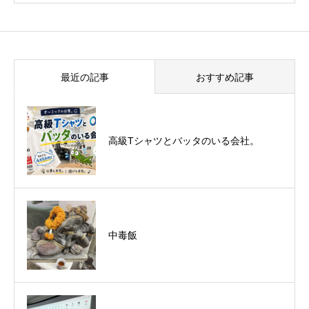
最近の記事
おすすめ記事
悪運斬りと勝運を開く旅に行って来まし
高級Tシャツとバッタのいる会社。
た！（秋保温泉）
中毒飯
オーミック2022年4月入社式