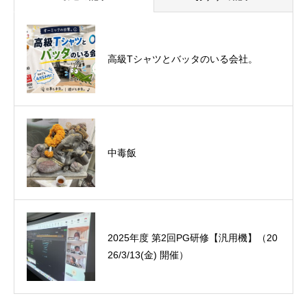
悪運斬りと勝運を開く旅に行って来まし
高級Tシャツとバッタのいる会社。
た！（秋保温泉）
中毒飯
オーミック2022年4月入社式
2025年度 第2回PG研修【汎用機】（20
26/3/13(金) 開催）