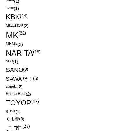
BABA
(1)
katou
(1)
KBK
(14)
MIZUNOK
(2)
MK
(32)
MKMK
(2)
NARITA
(19)
NOB
(1)
SANO
(9)
SAWAだ！
(6)
sonota
(2)
Spring Boot
(2)
TOYOP
(17)
きぐれ
(1)
くま🐻
(3)
こす
(23)