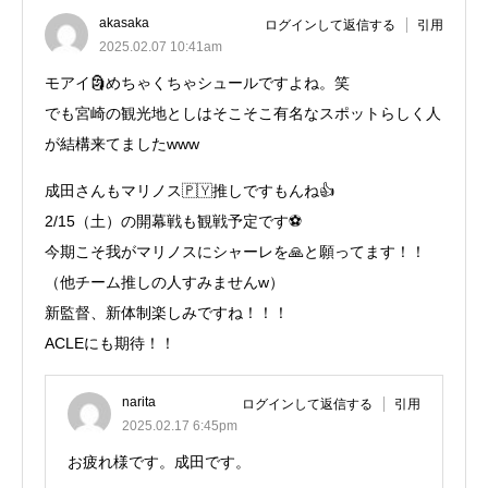
akasaka
ログインして返信する
引用
2025.02.07 10:41am
モアイ🗿めちゃくちゃシュールですよね。笑
でも宮崎の観光地としはそこそこ有名なスポットらしく人
が結構来てましたwww
成田さんもマリノス🇵🇾推しですもんね👍
2/15（土）の開幕戦も観戦予定です⚽️
今期こそ我がマリノスにシャーレを🙏と願ってます！！
（他チーム推しの人すみませんw）
新監督、新体制楽しみですね！！！
ACLEにも期待！！
narita
ログインして返信する
引用
2025.02.17 6:45pm
お疲れ様です。成田です。