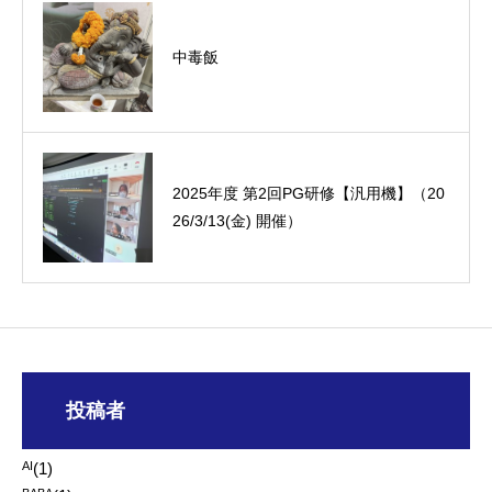
中毒飯
オーミック2022年4月入社式
2025年度 第2回PG研修【汎用機】（20
26/3/13(金) 開催）
投稿者
AI
(1)