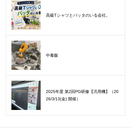
悪運斬りと勝運を開く旅に行って来まし
高級Tシャツとバッタのいる会社。
た！（秋保温泉）
中毒飯
オーミック2022年4月入社式
2025年度 第2回PG研修【汎用機】（20
26/3/13(金) 開催）