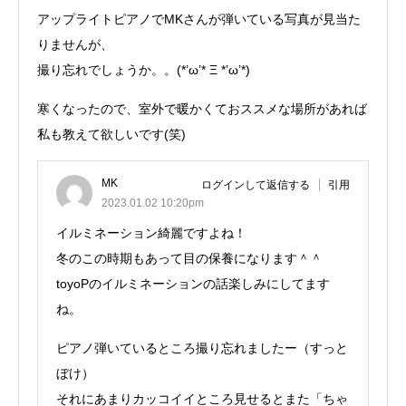
アップライトピアノでMKさんが弾いている写真が見当た
りませんが、
撮り忘れでしょうか。。(*’ω’* Ξ *’ω’*)
寒くなったので、室外で暖かくておススメな場所があれば
私も教えて欲しいです(笑)
MK
ログインして返信する
引用
2023.01.02 10:20pm
イルミネーション綺麗ですよね！
冬のこの時期もあって目の保養になります＾＾
toyoPのイルミネーションの話楽しみにしてます
ね。
ピアノ弾いているところ撮り忘れましたー（すっと
ぼけ）
それにあまりカッコイイところ見せるとまた「ちゃ