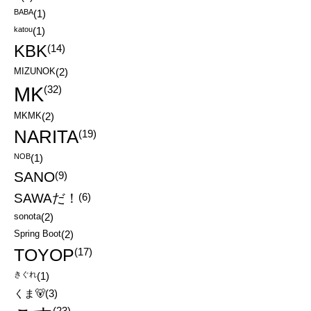
BABA
(1)
katou
(1)
KBK
(14)
MIZUNOK
(2)
MK
(32)
MKMK
(2)
NARITA
(19)
NOB
(1)
SANO
(9)
SAWAだ！
(6)
sonota
(2)
Spring Boot
(2)
TOYOP
(17)
きぐれ
(1)
くま🐻
(3)
(23)