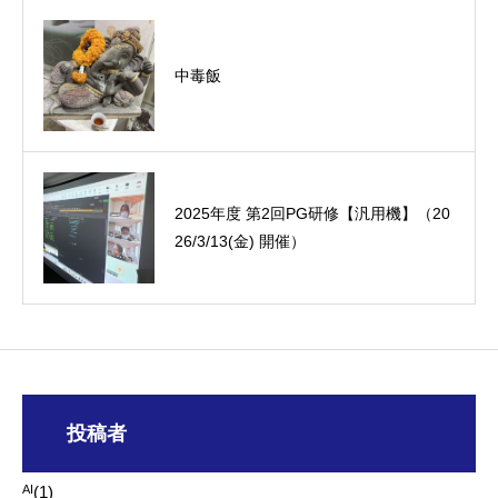
中毒飯
オーミック2022年4月入社式
2025年度 第2回PG研修【汎用機】（20
26/3/13(金) 開催）
投稿者
AI
(1)