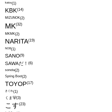
katou
(1)
KBK
(14)
MIZUNOK
(2)
MK
(32)
MKMK
(2)
NARITA
(19)
NOB
(1)
SANO
(9)
SAWAだ！
(6)
sonota
(2)
Spring Boot
(2)
TOYOP
(17)
きぐれ
(1)
くま🐻
(3)
こす
(23)