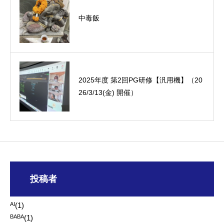
中毒飯
オーミック2022年4月入社式
2025年度 第2回PG研修【汎用機】（20
26/3/13(金) 開催）
投稿者
AI
(1)
BABA
(1)