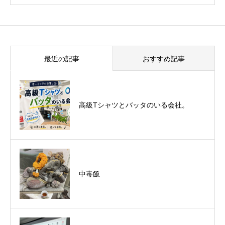
最近の記事
おすすめ記事
悪運斬りと勝運を開く旅に行って来まし
高級Tシャツとバッタのいる会社。
た！（秋保温泉）
中毒飯
オーミック2022年4月入社式