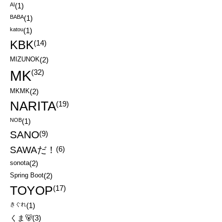
AI
(1)
BABA
(1)
katou
(1)
KBK
(14)
MIZUNOK
(2)
MK
(32)
MKMK
(2)
NARITA
(19)
NOB
(1)
SANO
(9)
SAWAだ！
(6)
sonota
(2)
Spring Boot
(2)
TOYOP
(17)
きぐれ
(1)
くま🐻
(3)