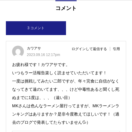
コメント
3 コメント
カワアサ
ログインして返信する
引用
2023.09.16 12:17pm
お疲れ様です！カワアサです。
いつもラー活報告楽しく読ませていただいてます！
一度は挑戦してみたい二郎ですが、年々完食に自信がなく
なってきて遠のいてます、、、けど中毒性あると聞くし死
ぬまでに1度は、、、（遠い目）
MKさんは色んなラーメン屋行ってますが、MKラーメンラ
ンキングはありますか？是非今度教えてほしいです！（過
去のブログで発表してたらすいません💦）