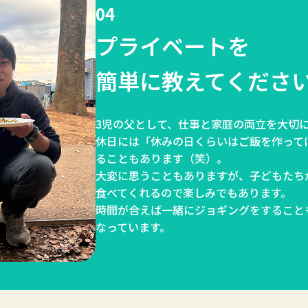
04
プライベートを
簡単に教えてくださ
3児の父として、仕事と家庭の両立を大切
休日には「休みの日くらいはご飯を作って
ることもあります（笑）。
大変に思うこともありますが、子どもたち
食べてくれるので楽しみでもあります。
時間が合えば一緒にジョギングをすること
なっています。