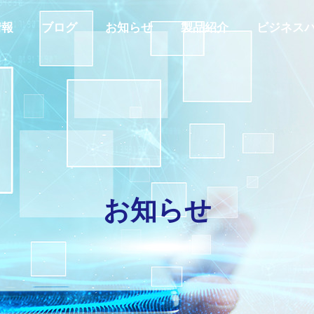
情報
ブログ
お知らせ
製品紹介
ビジネス
代表あいさつ
GREETING
お
知
ら
せ
私たちの取り組み
Y
INITIATIVES