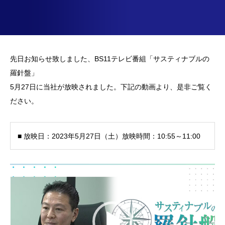
先日お知らせ致しました、
BS11
テレビ番組「
サスティナブルの
羅針盤
」
5
月
27
日に当社が放映されました。下記の動画より、是非ご覧く
ださい。
■ 放映日：2023年5月27日（土）放映時間：10:55～11:00
動
画
プ
レ
ー
ヤ
ー