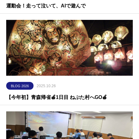
運動会！走って泣いて、AIで遊んで
2025.10.26
BLOG 2026
【今年初】青森帰省🍎1日目 ねぷた村へGO🍎